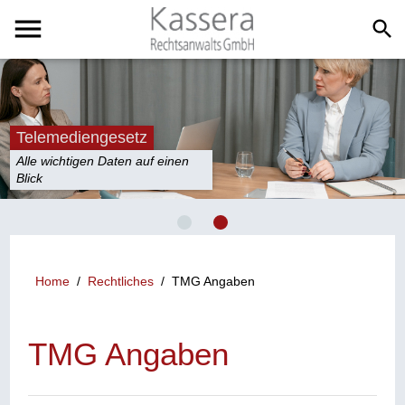
menu
search
Telemediengesetz
Alle wichtigen Daten auf einen
Blick
Home
/
Rechtliches
/
TMG Angaben
TMG Angaben