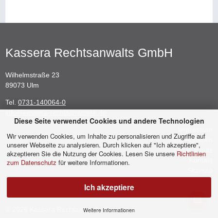
Kassera Rechtsanwalts GmbH
Wilhelmstraße 23
89073 Ulm
Tel.
0731-140064-0
info@kassera-rechtsanwaelte.de
Diese Seite verwendet Cookies und andere Technologien
Impressum
Wir verwenden Cookies, um Inhalte zu personalisieren und Zugriffe auf
TMG Angaben
unserer Webseite zu analysieren. Durch klicken auf "Ich akzeptiere",
Datenschutz
akzeptieren Sie die Nutzung der Cookies. Lesen Sie unsere
Richtlinien
Kontakt
zum Datenschutz
für weitere Informationen.
Sitemap
Ich akzeptiere
menu
© 2026 Kassera Rechtsanwalts GmbH
Weitere Informationen